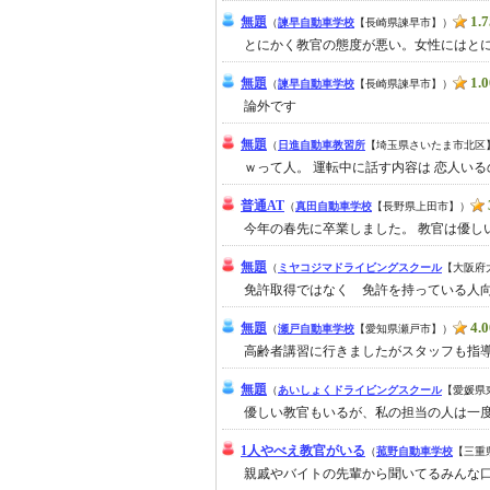
1.7
無題
（
諫早自動車学校
【長崎県諫早市】）
とにかく教官の態度が悪い。女性にはとに
1.0
無題
（
諫早自動車学校
【長崎県諫早市】）
論外です
無題
（
日進自動車教習所
【埼玉県さいたま市北区
ｗって人。 運転中に話す内容は 恋人いるの
普通AT
（
真田自動車学校
【長野県上田市】）
今年の春先に卒業しました。 教官は優しい方
無題
（
ミヤコジマドライビングスクール
【大阪府
免許取得ではなく 免許を持っている人向
4.0
無題
（
瀬戸自動車学校
【愛知県瀬戸市】）
高齢者講習に行きましたがスタッフも指導
無題
（
あいしょくドライビングスクール
【愛媛県
優しい教官もいるが、私の担当の人は一度
1人やべえ教官がいる
（
菰野自動車学校
【三重
親戚やバイトの先輩から聞いてるみんな口