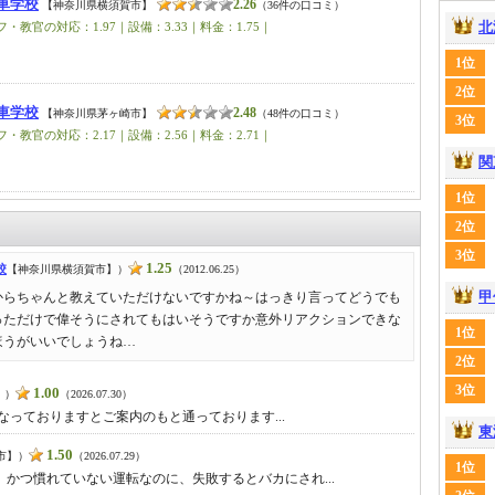
車学校
2.26
【神奈川県横須賀市】
（36件の口コミ）
北
・教官の対応：1.97｜設備：3.33｜料金：1.75｜
1位
2位
車学校
2.48
【神奈川県茅ヶ崎市】
（48件の口コミ）
3位
・教官の対応：2.17｜設備：2.56｜料金：2.71｜
関
1位
2位
3位
1.25
校
【神奈川県横須賀市】）
（2012.06.25）
甲
からちゃんと教えていただけないですかね～はっきり言ってどうでも
っただけで偉そうにされてもはいそうですか意外リアクションできな
1位
ほうがいいでしょうね…
2位
3位
1.00
】）
（2026.07.30）
安くなっておりますとご案内のもと通っております...
東
1.50
市】）
（2026.07.29）
1位
かつ慣れていない運転なのに、失敗するとバカにされ...