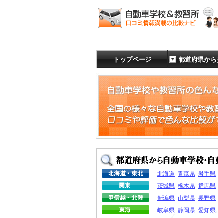
トップページ
都道府県から
北海道
青森県
岩手県
茨城県
栃木県
群馬県
新潟県
山梨県
長野県
岐阜県
静岡県
愛知県