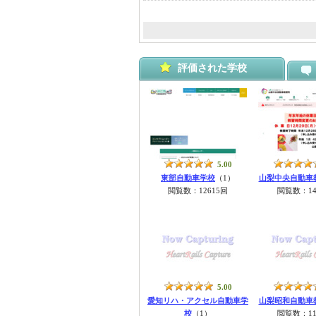
評価された学校
5.00
東部自動車学校
（1）
山梨中央自動車
閲覧数：12615回
閲覧数：14
5.00
愛知リハ・アクセル自動車学
山梨昭和自動車
校
（1）
閲覧数：11