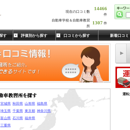
14466
現在の口コミ数
件
自動車学校＆自動車教習
1307
件
所
探す
評価別から探す
口コミから探す
新着口コミ
運転
宮城県
秋田県
山形県
福島県
埼玉県
千葉県
東京都
神奈川県
富山県
石川県
福井県
三重県