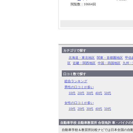
閲覧数：10664回
カテゴリで探す
北海道・東北地区
関東・首都圏地区
甲信
区
近畿・関西地区
中国・四国地区
九州・
口コミ数で探す
総合ランキング
男性の口コミが多い
10代
20代
30代
40代
50代
女性の口コミが多い
10代
20代
30代
40代
50代
自動車学校 自動車教習所 合宿免許 車・バイク
自動車学校＆教習所比較ナビでは日本全国の自動