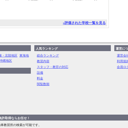
»評価された学校一覧を見る
人気ランキング
運営に
越・北陸地区
東海地
総合ランキング
運営会
沖縄地区
教習内容
利用規
スタッフ・教官の対応
会員ロ
設備
料金
閲覧数順
の免許取得ならお任せ！
車教習所の検索が可能です。