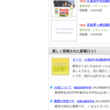
久里浜中央自動
教習内容：1.97｜スタッフ
閲覧数：162054回
京急茅ヶ崎自動
教習内容：2.50｜スタッフ
閲覧数：144383回
新しく投稿された新着口コミ
えーと
（
久里浜中央自動車学
教官がうまいのはわかった
良いんですよ、先に免許と
いです。他の人は行かない
お金について
（
飯能自動車学校
【埼玉県飯能市
教習料金:約297000 駿河台大学生はお
最悪の学校です
（
高新自動車学校
【富山県高岡
教官の対応が最悪です。 いきなりタメ口、