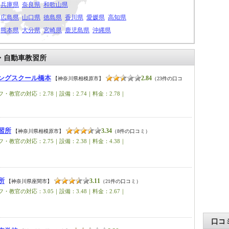
兵庫県
奈良県
和歌山県
広島県
山口県
徳島県
香川県
愛媛県
高知県
熊本県
大分県
宮崎県
鹿児島県
沖縄県
・自動車教習所
ングスクール橋本
2.84
【神奈川県相模原市】
（23件の口コ
・教官の対応：2.78｜設備：2.74｜料金：2.78｜
習所
3.34
【神奈川県相模原市】
（8件の口コミ）
・教官の対応：2.75｜設備：2.38｜料金：4.38｜
所
3.11
【神奈川県座間市】
（21件の口コミ）
・教官の対応：3.05｜設備：3.48｜料金：2.67｜
口コ