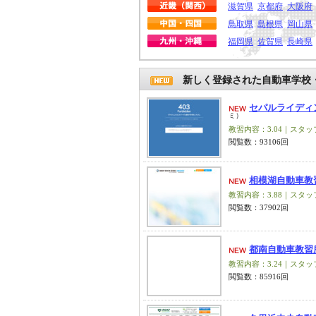
滋賀県
京都府
大阪府
鳥取県
島根県
岡山県
福岡県
佐賀県
長崎県
新しく登録された自動車学校
セパルライディ
ミ）
教習内容：3.04｜スタッフ
閲覧数：93106回
相模湖自動車教
教習内容：3.88｜スタッフ
閲覧数：37902回
都南自動車教習
教習内容：3.24｜スタッフ
閲覧数：85916回