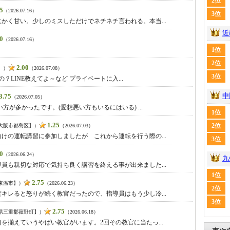
2位
5
（2026.07.16）
3位
かく甘い。少しのミスしただけでネチネチ言われる。本当...
近
0
（2026.07.16）
1位
2位
2.00
】）
（2026.07.08）
3位
？LINE教えてよ～など プライベートに入...
中
3.75
（2026.07.05）
が多かったです。(愛想悪い方もいるにはいる) ...
1位
1.25
2位
大阪市都島区】）
（2026.07.03）
けの運転講習に参加しましたが これから運転を行う際の...
3位
0
（2026.06.24）
九
員も親切な対応で気持ち良く講習を終える事が出来ました...
1位
2.75
東温市】）
（2026.06.23）
2位
キレると怒りが続く教官だったので、指導員はもう少し冷...
3位
2.75
県三重郡菰野町】）
（2026.06.18）
を揃えていうやばい教官がいます。2回その教官に当たっ...