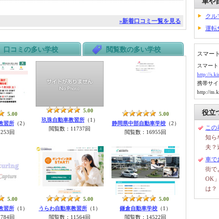
車や
クル
»新着口コミ一覧を見る
運転
口コミの多い学校
閲覧数の多い学校
スマー
スマート
http://s.
携帯サイ
http://m.
5.00
役立
5.00
5.00
玖珠自動車教習所
（1）
教習所
（2）
静岡県中部自動車学校
（2）
この
閲覧数：11737回
253回
閲覧数：16955回
知ら
夫？
車で
街で
OK
は？
5.00
5.00
5.00
教習所
（1）
うらわ自動車教習所
（1）
鎌倉自動車学校
（1）
784回
閲覧数：11564回
閲覧数：14522回