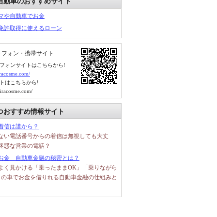
自動車のおすすめサイト
マや自動車でお金
免許取得に使えるローン
トフォン・携帯サイト
フォンサイトはこちらから!
kiracosme.com/
トはこちらから!
kiracosme.com/
つおすすめ情報サイト
着信は誰から？
ない電話番号からの着信は無視しても大丈
迷惑な営業の電話？
お金 自動車金融の秘密とは？
よく見かける「乗ったままOK」「乗りながら
」の車でお金を借りれる自動車金融の仕組みと