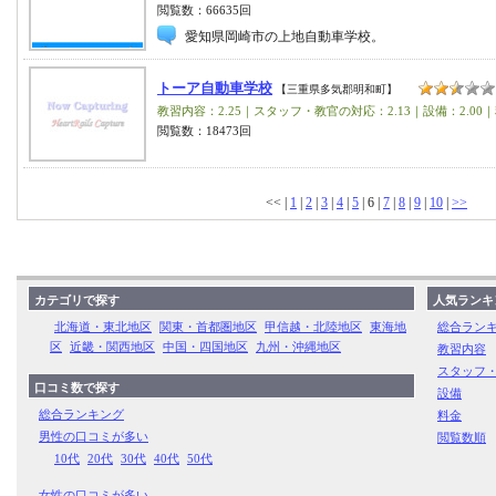
閲覧数：66635回
愛知県岡崎市の上地自動車学校。
トーア自動車学校
【三重県多気郡明和町】
教習内容：2.25｜スタッフ・教官の対応：2.13｜設備：2.00｜
閲覧数：18473回
<< |
1
|
2
|
3
|
4
|
5
| 6 |
7
|
8
|
9
|
10
|
>>
カテゴリで探す
人気ランキ
北海道・東北地区
関東・首都圏地区
甲信越・北陸地区
東海地
総合ラン
区
近畿・関西地区
中国・四国地区
九州・沖縄地区
教習内容
スタッフ
口コミ数で探す
設備
総合ランキング
料金
男性の口コミが多い
閲覧数順
10代
20代
30代
40代
50代
女性の口コミが多い