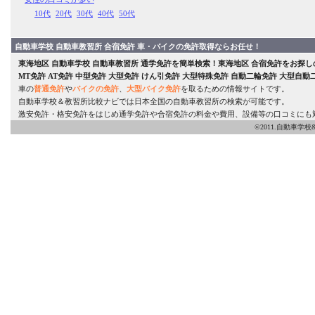
10代
20代
30代
40代
50代
自動車学校 自動車教習所 合宿免許 車・バイクの免許取得ならお任せ！
東海地区
自動車学校
自動車教習所
通学免許
を簡単検索！
東海地区
合宿免許をお探し
MT免許
AT免許
中型免許
大型免許
けん引免許
大型特殊免許
自動二輪免許
大型自動
車の
普通免許
や
バイクの免許
、
大型バイク免許
を取るための情報サイトです。
自動車学校＆教習所比較ナビでは日本全国の自動車教習所の検索が可能です。
激安免許・格安免許をはじめ通学免許や合宿免許の料金や費用、設備等の口コミにも
©2011.自動車学校&教