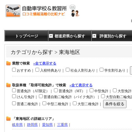
トップページ
都道府県から探す
評価別から探す
カテゴリから探す > 東海地区
業態で検索
»全て表示する
おすすめ｜
入校特典あり｜
社会人割引あり｜
学生割引あり｜
取扱車種 「取得可能免許」で検索
»全て表示する
普通免許（AT限定）｜
普通免許（MT）｜
中型免許｜
大型免
けん引免許｜
普通自動二輪免許（バイク免許）｜
大型自動二輪免
普通二種免許｜
中型二種免許｜
大型二種免許｜
「東海地区 の詳細エリア」
岐阜県
｜
静岡県
｜
愛知県
｜
三重県
｜