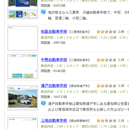
教習内容：2.70｜スタッフ・教官の対応：2.10｜設備：2.85｜
閲覧数：65923回
免許取るなら三重県 川越自動車学校で。中型、大
輪、普通二輪、小型二輪。
松阪自動車学校
2.40
【三重県松阪市】
（
教習内容：2.48｜スタッフ・教官の対応：2.24｜設備：2.24｜
閲覧数：49974回
中勢自動車学校
2.39
【三重県鈴鹿市】
（
教習内容：2.82｜スタッフ・教官の対応：2.45｜設備：2.00｜
閲覧数：81465回
瀬戸自動車学校
2.38
【愛知県瀬戸市】
（
教習内容：2.31｜スタッフ・教官の対応：2.08｜設備：2.47｜
閲覧数：164725回
瀬戸自動車学校は愛知県瀬戸市にある愛知県公安委
および尾張旭市近辺で教習所をお探しの方はぜひ一
上地自動車学校
2.34
【愛知県豊橋市】
（
教習内容：2.68｜スタッフ・教官の対応：1.79｜設備：2.16｜