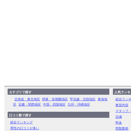
カテゴリで探す
人気ランキ
北海道・東北地区
関東・首都圏地区
甲信越・北陸地区
東海地
総合ラン
区
近畿・関西地区
中国・四国地区
九州・沖縄地区
教習内容
スタッフ
口コミ数で探す
設備
総合ランキング
料金
男性の口コミが多い
閲覧数順