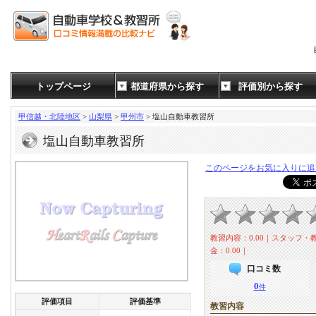
トップページ
都道府県から探す
評価別から探す
甲信越・北陸地区
>
山梨県
>
甲州市
> 塩山自動車教習所
塩山自動車教習所
このページをお気に入りに追
教習内容：0.00｜スタッフ・教
金：0.00｜
口コミ数
0
件
評価項目
評価基準
教習内容