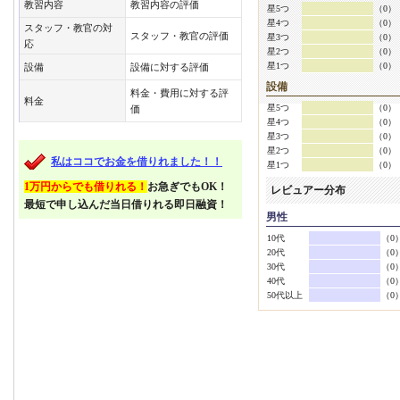
教習内容
教習内容の評価
星5つ
（0）
星4つ
（0）
スタッフ・教官の対
スタッフ・教官の評価
星3つ
（0）
応
星2つ
（0）
星1つ
（0）
設備
設備に対する評価
設備
料金・費用に対する評
料金
星5つ
（0）
価
星4つ
（0）
星3つ
（0）
星2つ
（0）
私はココでお金を借りれました！！
星1つ
（0）
1万円からでも借りれる！
お急ぎでもOK！
レビュアー分布
最短で申し込んだ当日借りれる即日融資！
男性
10代
（0
20代
（0
30代
（0
40代
（0
50代以上
（0