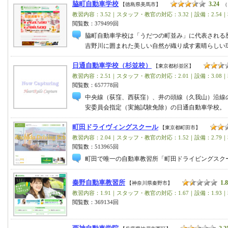
脇町自動車学校
3.24
【徳島県美馬市】
（
教習内容：3.52｜スタッフ・教官の対応：3.32｜設備：2.54｜
閲覧数：379499回
脇町自動車学校は「うだつの町並み」に代表される
吉野川に囲まれた美しい自然が織り成す素晴らしい
日通自動車学校（杉並校）
【東京都杉並区】
教習内容：2.51｜スタッフ・教官の対応：2.01｜設備：3.08｜
閲覧数：657778回
中央線（荻窪、西荻窪）、井の頭線（久我山）沿線
安委員会指定（実施試験免除）の日通自動車学校。
町田ドライヴィングスクール
【東京都町田市】
教習内容：2.04｜スタッフ・教官の対応：1.52｜設備：2.79｜
閲覧数：513965回
町田で唯一の自動車教習所「町田ドライビングスク
秦野自動車教習所
1.
【神奈川県秦野市】
教習内容：1.91｜スタッフ・教官の対応：1.67｜設備：1.93｜
閲覧数：369134回