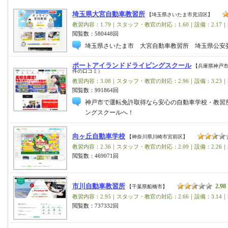
埼玉県大宮自動車教習所
【埼玉県さいたま市見沼区】
教習内容：1.79｜スタッフ・教官の対応：1.60｜設備：2.17｜
閲覧数：580448回
埼玉県さいたま市 大宮自動車教習所 埼玉県公安
ポートアイランドドライビングスクール
【兵庫県神戸市
件の口コミ）
教習内容：3.08｜スタッフ・教官の対応：2.96｜設備：3.23｜
閲覧数：991864回
神戸市で運転免許取得なら安心の自動車学校・教習所
ングスクールへ！
向ヶ丘自動車学校
【神奈川県川崎市宮前区】
教習内容：2.36｜スタッフ・教官の対応：2.09｜設備：2.26｜
閲覧数：469071回
市川自動車教習所
2.98
【千葉県船橋市】
教習内容：2.95｜スタッフ・教官の対応：2.66｜設備：3.14｜
閲覧数：737332回