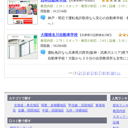
西神自動車学院
2.2
【兵庫県神戸市西区】
教習内容：2.10｜スタッフ・教官の対応：1.88｜設備：2.19｜
閲覧数：412234回
神戸・明石で運転免許取得なら安心の自動車学校・教
へ！
大陽猪名川自動車学校
【兵庫県川辺郡猪名川町】
教習内容：2.78｜スタッフ・教官の対応：2.63｜設備：3.16｜
閲覧数：562064回
運転免許なら兵庫県川西市(阪神・武庫川エリア)県
自動車学校！大阪から３０分の合宿教習所も女性に
<< | 1 |
2
|
3
|
4
|
5
|
6
|
7
|
8
|
9
|
10
|
>>
カテゴリで探す
人気ランキ
北海道・東北地区
関東・首都圏地区
甲信越・北陸地区
東海地
総合ラン
区
近畿・関西地区
中国・四国地区
九州・沖縄地区
教習内容
スタッフ
口コミ数で探す
設備
総合ランキング