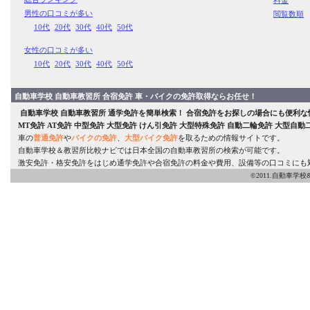
料金
男性の口コミが多い
閲覧数順
10代
20代
30代
40代
50代
女性の口コミが多い
10代
20代
30代
40代
50代
自動車学校 自動車教習所 合宿免許 車・バイクの免許取得ならお任せ！
自動車学校
自動車教習所
通学免許
を簡単検索！
合宿免許をお探しの場合にも便利な
MT免許
AT免許
中型免許
大型免許
けん引免許
大型特殊免許
自動二輪免許
大型自動
車の
普通免許
や
バイクの免許
、
大型バイク免許
を取るための情報サイトです。
自動車学校＆教習所比較ナビでは日本全国の自動車教習所の検索が可能です。
激安免許・格安免許をはじめ通学免許や合宿免許の料金や費用、設備等の口コミにも
©2011.自動車学校&教