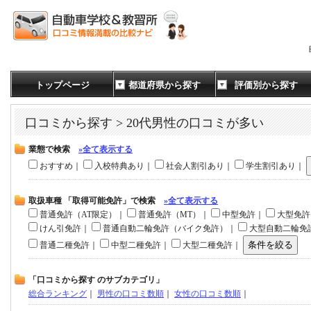
トップページ
都道府県から探す
評価別から探す
口コミから探す > 20代男性の口コミが多い
業態で検索
»全て表示する
おすすめ｜
入校特典あり｜
社会人割引あり｜
学生割引あり｜
取扱車種 「取得可能免許」で検索
»全て表示する
普通免許（AT限定）｜
普通免許（MT）｜
中型免許｜
大型免
けん引免許｜
普通自動二輪免許（バイク免許）｜
大型自動二輪免
普通二種免許｜
中型二種免許｜
大型二種免許｜
「口コミから探す のサブカテゴリ」
総合ランキング
｜
男性の口コミ数順
｜
女性の口コミ数順
｜