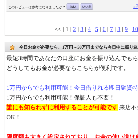
»
このレビューは参考になりましたか？
<< | 1 |
2
|
3
|
4
|
5
|
6
|
7
|
8
|
9
|
1
今日お金が必要なら、1万円～50万円までなら今日中に振り
最短3時間であなたの口座にお金を振り込んでも
どうしてもお金が必要ならこちらが便利です。
1万円からでも利用可能！今日借りれる即日融資
1万円からでも利用可能！保証人も不要！
誰にも知られずに利用することが可能です
来店不
OK！
限度額も大きく設定されており、お金の使い道は