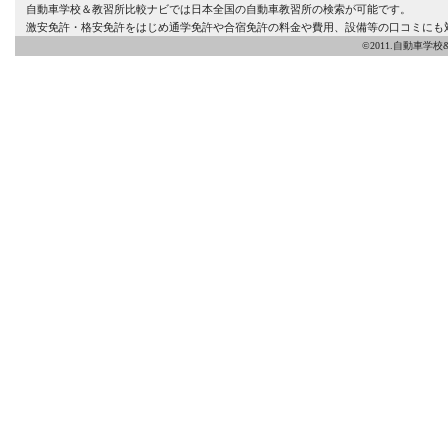
自動車学校＆教習所比較ナビでは日本全国の自動車教習所の検索が可能です。
激安免許・格安免許をはじめ通学免許や合宿免許の料金や費用、設備等の口コミにも
©2011.自動車学校&教