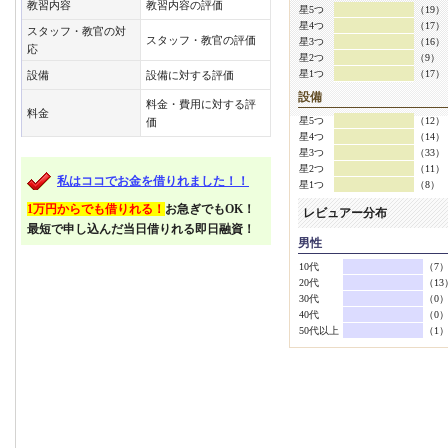
教習内容
教習内容の評価
星5つ
（19）
星4つ
（17）
スタッフ・教官の対
スタッフ・教官の評価
星3つ
（16）
応
星2つ
（9）
星1つ
（17）
設備
設備に対する評価
設備
料金・費用に対する評
料金
星5つ
（12）
価
星4つ
（14）
星3つ
（33）
星2つ
（11）
私はココでお金を借りれました！！
星1つ
（8）
1万円からでも借りれる！
お急ぎでもOK！
レビュアー分布
最短で申し込んだ当日借りれる即日融資！
男性
10代
（7
20代
（13
30代
（0
40代
（0
50代以上
（1