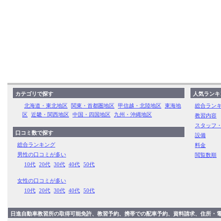
カテゴリで探す
人気ランキ
北海道・東北地区
関東・首都圏地区
甲信越・北陸地区
東海地
総合ラン
区
近畿・関西地区
中国・四国地区
九州・沖縄地区
教習内容
スタッフ
口コミ数で探す
設備
総合ランキング
料金
男性の口コミが多い
閲覧数順
10代
20代
30代
40代
50代
女性の口コミが多い
10代
20代
30代
40代
50代
日進自動車教習所の取得可能免許、教習予約、携帯での配車予約、資料請求、住所・