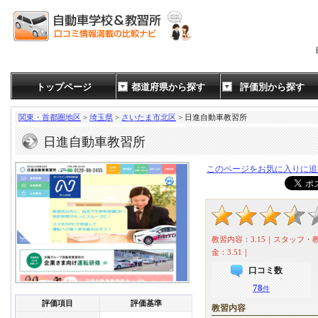
トップページ
都道府県から探す
評価別から探す
関東・首都圏地区
>
埼玉県
>
さいたま市北区
> 日進自動車教習所
日進自動車教習所
このページをお気に入りに追
教習内容：3.15｜スタッフ・教
金：3.51｜
口コミ数
78
件
評価項目
評価基準
教習内容