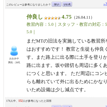
»
このレビューは参考になりましたか？
仲良し
4.75
（26.04.11）
教習内容：5.0｜スタッフ・教官の対応：5.
5.0｜
まだMTの旧法を実施している教習所
はおすすめです！ 教官と生徒も仲良
す。また路上に出る際に土手を登り
おおみや
男性：20代
路に出ます。坂や踏切も周辺に多く
につくと思います。 ただ周辺にコン
らも離れていて外に出るためにかな
いため設備は少し減点です。
152
176人中、
人が参考になったと回答