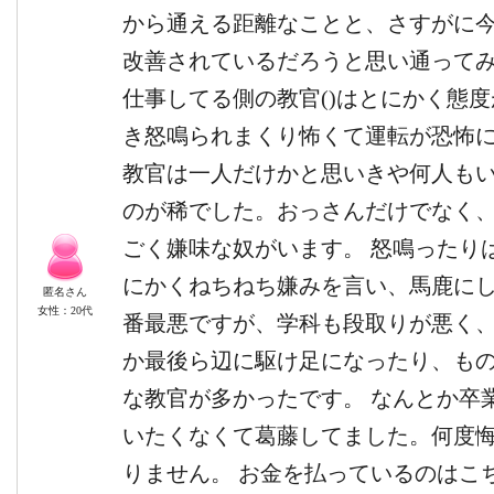
から通える距離なことと、さすがに
改善されているだろうと思い通って
仕事してる側の教官()はとにかく態
き怒鳴られまくり怖くて運転が恐怖に
教官は一人だけかと思いきや何人も
のが稀でした。おっさんだけでなく
ごく嫌味な奴がいます。 怒鳴ったり
にかくねちねち嫌みを言い、馬鹿にし
匿名さん
女性：20代
番最悪ですが、学科も段取りが悪く
か最後ら辺に駆け足になったり、も
な教官が多かったです。 なんとか卒
いたくなくて葛藤してました。何度
りません。 お金を払っているのはこ