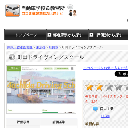
トップページ
都道府県から探す
評価別から探す
関東・首都圏地区
>
東京都
>
町田市
> 町田ドライヴィングスクール
町田ドライヴィングスクール
このページをお気に入りに追
教習内容：2.04｜スタッフ・教
金：2.07｜
口コミ数
113
件
評価項目
評価基準
教習内容