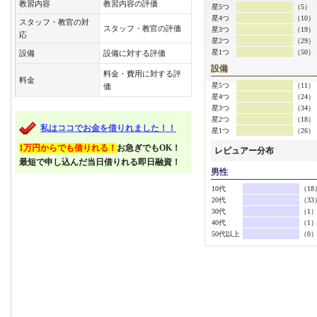
教習内容
教習内容の評価
星5つ
（5）
星4つ
（10）
スタッフ・教官の対
スタッフ・教官の評価
星3つ
（19）
応
星2つ
（29）
星1つ
（50）
設備
設備に対する評価
設備
料金・費用に対する評
料金
星5つ
（11）
価
星4つ
（24）
星3つ
（34）
星2つ
（18）
私はココでお金を借りれました！！
星1つ
（26）
1万円からでも借りれる！
お急ぎでもOK！
レビュアー分布
最短で申し込んだ当日借りれる即日融資！
男性
10代
（18
20代
（33
30代
（1
40代
（1
50代以上
（0