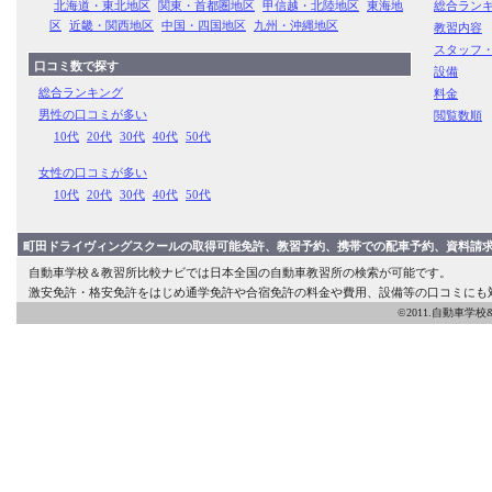
北海道・東北地区
関東・首都圏地区
甲信越・北陸地区
東海地
総合ラン
区
近畿・関西地区
中国・四国地区
九州・沖縄地区
教習内容
スタッフ
口コミ数で探す
設備
総合ランキング
料金
男性の口コミが多い
閲覧数順
10代
20代
30代
40代
50代
女性の口コミが多い
10代
20代
30代
40代
50代
町田ドライヴィングスクールの取得可能免許、教習予約、携帯での配車予約、資料請
自動車学校＆教習所比較ナビでは日本全国の自動車教習所の検索が可能です。
激安免許・格安免許をはじめ通学免許や合宿免許の料金や費用、設備等の口コミにも
©2011.自動車学校&教