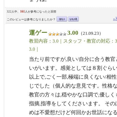
161
322人中、
人が参考になったと回答
»
このレビューは参考になりましたか？
運ゲー
3.00
（21.09.23）
教習内容：3.0｜スタッフ・教官の対応：3.
3.0｜
当たり前ですが,良い/自分に合う教官
いがいます。感覚としては８割ぐら
以上で,ごく一部,極端に良くない/相
じでした（個人的な意見です。性格な
教官の方々は,穏やかな口調で,優し
指摘,指導をしてくださいます。 その
めは不愛想だけど何回かお世話にな