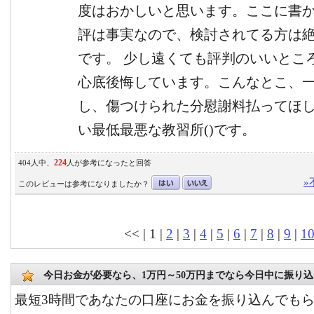
度はおかしいと思います。ここに書
評は事実なので、検討されてる方は
です。 少し遠くても評判のいいとこ
心底後悔しています。こんなとこ、
し、傷つけられた分慰謝料払ってほし
い最低最悪な教習所()です。
224
404人中、
人が参考になったと回答
»
このレビューは参考になりましたか？
<< | 1 |
2
|
3
|
4
|
5
|
6
|
7
|
8
|
9
|
1
今日お金が必要なら、1万円～50万円までなら今日中に振り
最短3時間であなたの口座にお金を振り込んでも