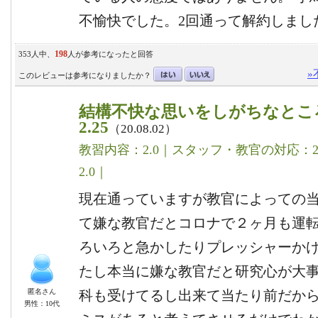
不愉快でした。2回通って解約しまし
198
353人中、
人が参考になったと回答
»
このレビューは参考になりましたか？
結構不快な思いをしがちなとこ
2.25
（20.08.02）
教習内容：2.0｜スタッフ・教官の対応：2.
2.0｜
現在通っていますが教官によっての
て嫌な教官だとコロナで２ヶ月も運
ろいろと急かしたりプレッシャーか
たし本当に嫌な教官だと研究心が大
匿名さん
科も受けてるし出来て当たり前だか
男性：10代