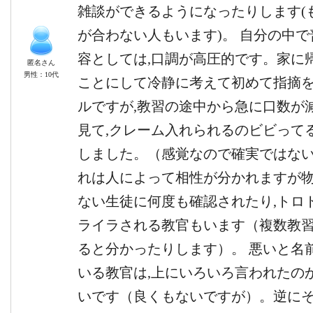
雑談ができるようになったりします(
が合わない人もいます)。 自分の中
容としては,口調が高圧的です。家に
匿名さん
男性：10代
ことにして冷静に考えて初めて指摘
ルですが,教習の途中から急に口数が
見て,クレーム入れられるのビビって
しました。（感覚なので確実ではない
れは人によって相性が分かれますが
ない生徒に何度も確認されたり,トロ
ライラされる教官もいます（複数教
ると分かったりします）。 悪いと名
いる教官は,上にいろいろ言われたの
いです（良くもないですが）。逆に