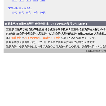
10代
20代
30代
40代
50代
女性の口コミが多い
10代
20代
30代
40代
50代
自動車学校 自動車教習所 合宿免許 車・バイクの免許取得ならお任せ！
三重県
自動車学校
自動車教習所
通学免許
を簡単検索！
三重県
合宿免許をお探しの場
MT免許
AT免許
中型免許
大型免許
けん引免許
大型特殊免許
自動二輪免許
大型自動
車の
普通免許
や
バイクの免許
、
大型バイク免許
を取るための情報サイトです。
自動車学校＆教習所比較ナビでは日本全国の自動車教習所の検索が可能です。
激安免許・格安免許をはじめ通学免許や合宿免許の料金や費用、設備等の口コミにも
©2011.自動車学校&教