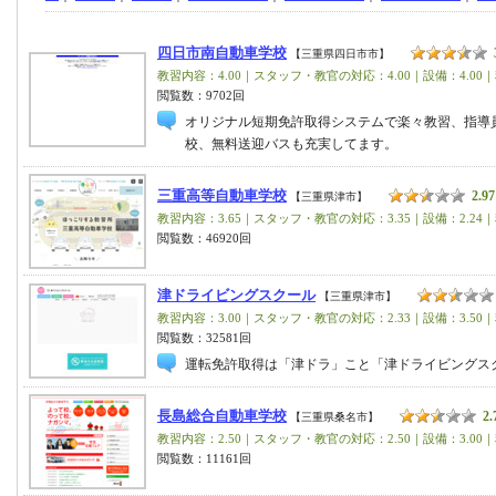
四日市南自動車学校
【三重県四日市市】
教習内容：4.00｜スタッフ・教官の対応：4.00｜設備：4.00｜
閲覧数：9702回
オリジナル短期免許取得システムで楽々教習、指導
校、無料送迎バスも充実してます。
三重高等自動車学校
2.97
【三重県津市】
教習内容：3.65｜スタッフ・教官の対応：3.35｜設備：2.24｜
閲覧数：46920回
津ドライビングスクール
【三重県津市】
教習内容：3.00｜スタッフ・教官の対応：2.33｜設備：3.50｜
閲覧数：32581回
運転免許取得は「津ドラ」こと「津ドライビングス
長島総合自動車学校
2.
【三重県桑名市】
教習内容：2.50｜スタッフ・教官の対応：2.50｜設備：3.00｜
閲覧数：11161回