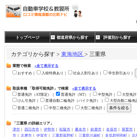
トップページ
都道府県から探す
評価別から探す
カテゴリから探す >
東海地区
> 三重県
業態で検索
»全て表示する
おすすめ｜
入校特典あり｜
社会人割引あり｜
学生割引あり｜
取扱車種 「取得可能免許」で検索
»全て表示する
普通免許（AT限定）｜
普通免許（MT）｜
中型免許｜
大型免
けん引免許｜
普通自動二輪免許（バイク免許）｜
大型自動二輪免
普通二種免許｜
中型二種免許｜
大型二種免許｜
「三重県 の詳細エリア」
津市
｜
四日市市
｜
伊勢市
｜
松阪市
｜
桑名市
｜
鈴鹿市
｜
名張市
｜
尾鷲市
｜
市
｜
志摩市
｜
伊賀市
｜
三重郡菰野町
｜
三重郡川越町
｜
多気郡明和町
｜
北