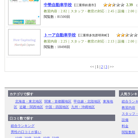
中勢自動車学校
2.39
【三重県鈴鹿市】
（
教習内容：2.82｜スタッフ・教官の対応：2.45｜設備：2.00｜
閲覧数：81500回
トーア自動車学校
【三重県多気郡明和町】
教習内容：2.25｜スタッフ・教官の対応：2.13｜設備：2.00｜
閲覧数：18498回
<< | 1 |
2
|
3
| >>
カテゴリで探す
人気ランキ
北海道・東北地区
関東・首都圏地区
甲信越・北陸地区
東海地
総合ラン
区
近畿・関西地区
中国・四国地区
九州・沖縄地区
教習内容
スタッフ
口コミ数で探す
設備
総合ランキング
料金
男性の口コミが多い
閲覧数順