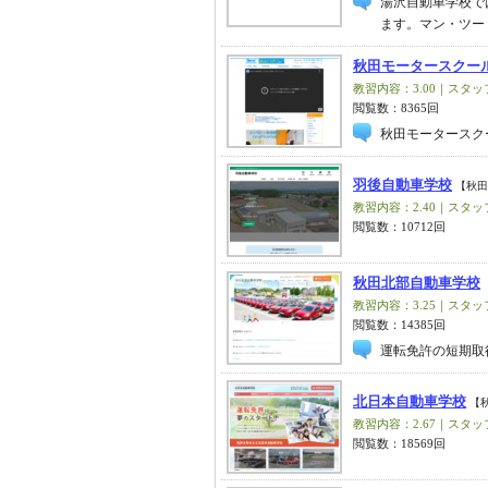
湯沢自動車学校で
ます。マン・ツー
秋田モータースクー
教習内容：3.00｜スタッフ
閲覧数：8365回
秋田モータースク
羽後自動車学校
【秋田
教習内容：2.40｜スタッフ
閲覧数：10712回
秋田北部自動車学校
教習内容：3.25｜スタッフ
閲覧数：14385回
運転免許の短期取
北日本自動車学校
【
教習内容：2.67｜スタッフ
閲覧数：18569回