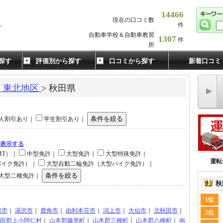
14466
現在の口コミ数
件
自動車学校＆自動車教習
1307
件
所
探す
評価別から探す
口コミから探す
新着口コミ
・東北地区
> 秋田県
人割引あり｜
学生割引あり｜
て表示する
MT）｜
中型免許｜
大型免許｜
大型特殊免許｜
運転
バイク免許）｜
大型自動二輪免許（大型バイク免許）｜
大型二種免許｜
秋
1位
鹿市
｜
湯沢市
｜
鹿角市
｜
由利本荘市
｜
潟上市
｜
大仙市
｜
北秋田市
｜
2位
田郡上小阿仁村
｜
山本郡藤里町
｜
山本郡三種町
｜
山本郡八峰町
｜
南