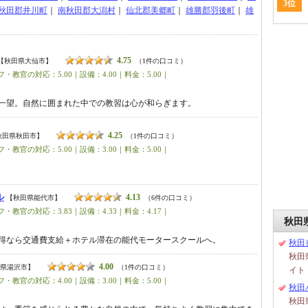
3位
秋田郡井川町
｜
南秋田郡大潟村
｜
仙北郡美郷町
｜
雄勝郡羽後町
｜
雄
4.75
【秋田県大仙市】
（1件の口コミ）
・教官の対応：5.00｜設備：4.00｜料金：5.00｜
一望。自然に囲まれた中での教習は心が和らぎます。
4.25
秋田県秋田市】
（1件の口コミ）
・教官の対応：5.00｜設備：3.00｜料金：5.00｜
ル
4.13
【秋田県能代市】
（6件の口コミ）
・教官の対応：3.83｜設備：4.33｜料金：4.17｜
秋田
得なら交通費支給＋ホテル滞在の能代モータースクールへ。
秋田
秋田
4.00
県湯沢市】
（1件の口コミ）
イト
・教官の対応：4.00｜設備：3.00｜料金：5.00｜
秋田
秋田