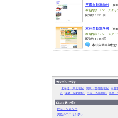
平鹿自動車学校
【秋田
教習内容：2.50｜スタッフ
閲覧数：8915回
本荘自動車学校
【秋田
教習内容：2.50｜スタッフ
閲覧数：9457回
本荘自動車学校は
カテゴリで探す
北海道・東北地区
関東・首都圏地区
甲信
区
近畿・関西地区
中国・四国地区
九州・
口コミ数で探す
総合ランキング
男性の口コミが多い