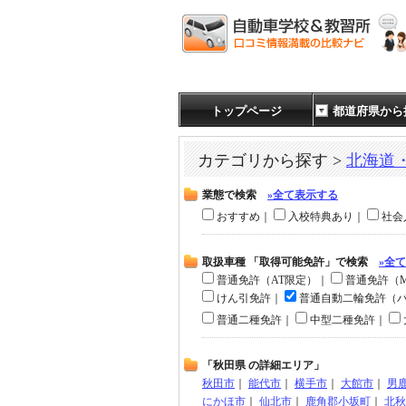
トップページ
都道府県から
カテゴリから探す >
北海道
業態で検索
»全て表示する
おすすめ｜
入校特典あり｜
社会
取扱車種 「取得可能免許」で検索
»全
普通免許（AT限定）｜
普通免許（
けん引免許｜
普通自動二輪免許（
普通二種免許｜
中型二種免許｜
「秋田県 の詳細エリア」
秋田市
｜
能代市
｜
横手市
｜
大館市
｜
男
にかほ市
｜
仙北市
｜
鹿角郡小坂町
｜
北秋