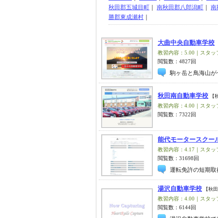
秋田郡五城目町
｜
南秋田郡八郎潟町
｜
南
勝郡東成瀬村
｜
大曲中央自動車学校
教習内容：5.00｜スタッフ
閲覧数：4827回
駒ヶ岳と鳥海山が
秋田南自動車学校
【
教習内容：4.00｜スタッフ
閲覧数：7322回
能代モータースクー
教習内容：4.17｜スタッフ
閲覧数：31698回
運転免許の短期取
湯沢自動車学校
【秋田
教習内容：4.00｜スタッフ
閲覧数：6144回