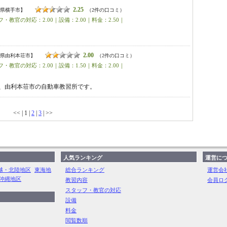
2.25
県横手市】
（2件の口コミ）
・教官の対応：2.00｜設備：2.00｜料金：2.50｜
2.00
県由利本荘市】
（2件の口コミ）
・教官の対応：2.00｜設備：1.50｜料金：2.00｜
、由利本荘市の自動車教習所です。
<< | 1 |
2
|
3
| >>
人気ランキング
運営に
越・北陸地区
東海地
総合ランキング
運営会
沖縄地区
教習内容
会員ロ
スタッフ・教官の対応
設備
料金
閲覧数順