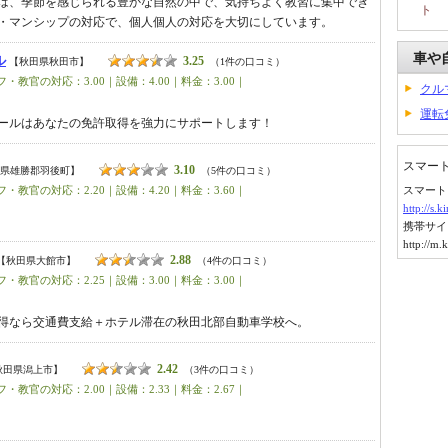
は、季節を感じられる豊かな自然の中で、気持ちよく教習に集中でき
ト
・マンシップの対応で、個人個人の対応を大切にしています。
車や
ル
3.25
【秋田県秋田市】
（1件の口コミ）
・教官の対応：3.00｜設備：4.00｜料金：3.00｜
クル
運転
ールはあなたの免許取得を強力にサポートします！
スマー
3.10
県雄勝郡羽後町】
（5件の口コミ）
・教官の対応：2.20｜設備：4.20｜料金：3.60｜
スマート
http://s.
携帯サイ
http://m.
2.88
【秋田県大館市】
（4件の口コミ）
・教官の対応：2.25｜設備：3.00｜料金：3.00｜
得なら交通費支給＋ホテル滞在の秋田北部自動車学校へ。
2.42
秋田県潟上市】
（3件の口コミ）
・教官の対応：2.00｜設備：2.33｜料金：2.67｜