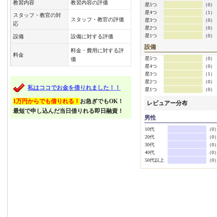
教習内容
教習内容の評価
星5つ
（0）
星4つ
（1）
スタッフ・教官の対
スタッフ・教官の評価
星3つ
（0）
応
星2つ
（0）
星1つ
（0）
設備
設備に対する評価
設備
料金・費用に対する評
料金
星5つ
（0）
価
星4つ
（0）
星3つ
（1）
星2つ
（0）
私はココでお金を借りれました！！
星1つ
（0）
1万円からでも借りれる！
お急ぎでもOK！
レビュアー分布
最短で申し込んだ当日借りれる即日融資！
男性
10代
（0
20代
（0
30代
（0
40代
（0
50代以上
（0