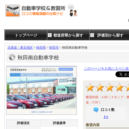
トップページ
都道府県から探す
評価別から探す
北海道・東北地区
>
秋田県
>
秋田市
> 秋田南自動車学校
秋田南自動車学校
このページをお気に入りに追
教習内容：4.00｜スタッフ・教
金：5.00｜
口コミ数
1
件
評価項目
評価基準
教習内容