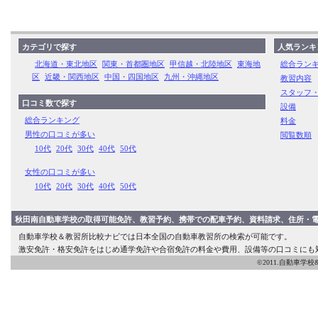
カテゴリで探す
人気ランキ
北海道・東北地区
関東・首都圏地区
甲信越・北陸地区
東海地
総合ラン
区
近畿・関西地区
中国・四国地区
九州・沖縄地区
教習内容
スタッフ
口コミ数で探す
設備
総合ランキング
料金
男性の口コミが多い
閲覧数順
10代
20代
30代
40代
50代
女性の口コミが多い
10代
20代
30代
40代
50代
秋田南自動車学校の取得可能免許、教習予約、携帯での配車予約、資料請求、住所・
自動車学校＆教習所比較ナビでは日本全国の自動車教習所の検索が可能です。
激安免許・格安免許をはじめ通学免許や合宿免許の料金や費用、設備等の口コミにも
©2011.自動車学校&教