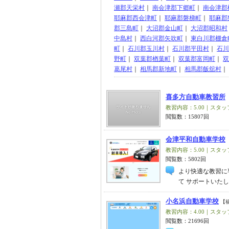
瀬郡天栄村
｜
南会津郡下郷町
｜
南会津郡
耶麻郡西会津町
｜
耶麻郡磐梯町
｜
耶麻郡
郡三島町
｜
大沼郡金山町
｜
大沼郡昭和村
中島村
｜
西白河郡矢吹町
｜
東白川郡棚倉
町
｜
石川郡玉川村
｜
石川郡平田村
｜
石川
野町
｜
双葉郡楢葉町
｜
双葉郡富岡町
｜
双
葛尾村
｜
相馬郡新地町
｜
相馬郡飯舘村
｜
喜多方自動車教習所
教習内容：5.00｜スタッフ
閲覧数：15807回
会津平和自動車学校
教習内容：5.00｜スタッフ
閲覧数：5802回
より快適な教習に
て サポートいた
小名浜自動車学校
【
教習内容：4.00｜スタッフ
閲覧数：21696回