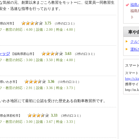
な気候の元、創業以来まごころ教習をモットーに、従業員一同教習生
福島
安全・迅速な指導を行っております。
福島
ト
3.75
県白河市】
（1件の口コミ）
・教官の対応：4.00｜設備：2.00｜料金：4.00｜
車や
クル
運転
レッジ
3.63
【福島県郡山市】
（2件の口コミ）
・教官の対応：3.00｜設備：3.50｜料金：4.00｜
スマー
スマート
http://s.
3.36
県いわき市】
（11件の口コミ）
携帯サイ
・教官の対応：2.91｜設備：3.36｜料金：3.73｜
http://m.
いわき地区にて最初に公認を受けた歴史ある自動車教習所です。
3.33
県会津若松市】
（3件の口コミ）
・教官の対応：3.00｜設備：3.67｜料金：3.33｜