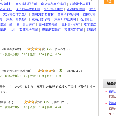
3位
檜枝岐村
｜
南会津郡只見町
｜
南会津郡南会津町
｜
耶麻郡北塩原村
｜
猪苗代町
｜
河沼郡会津坂下町
｜
河沼郡湯川村
｜
河沼郡柳津町
｜
大沼
｜
大沼郡会津美里町
｜
西白河郡西郷村
｜
西白河郡泉崎村
｜
西白河郡
町
｜
東白川郡矢祭町
｜
東白川郡塙町
｜
東白川郡鮫川村
｜
石川郡石川
郡浅川町
｜
石川郡古殿町
｜
田村郡三春町
｜
田村郡小野町
｜
双葉郡広
葉郡川内村
｜
双葉郡大熊町
｜
双葉郡双葉町
｜
双葉郡浪江町
｜
双葉郡
4.75
【福島県喜多方市】
（2件の口コミ）
・教官の対応：5.00｜設備：4.50｜料金：4.50｜
4.50
【福島県河沼郡会津坂下町】
（1件の口コミ）
・教官の対応：5.00｜設備：4.00｜料金：4.00｜
福島
専念していただけるよう、充実した施設で皆様を卒業まで責任を持っ
福島
します。
福島
3.95
福島県いわき市】
（5件の口コミ）
福島
・教官の対応：3.80｜設備：3.80｜料金：4.20｜
福島
イト