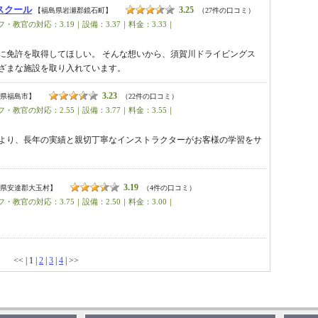
スクール
3.25
【福島県岩瀬郡鏡石町】
（27件の口コミ）
・教官の対応：3.19｜設備：3.37｜料金：3.33｜
に免許を取得してほしい。 そんな想いから、須賀川ドライビングス
ざまな施設を取り入れています。
3.23
県福島市】
（22件の口コミ）
・教官の対応：2.55｜設備：3.77｜料金：3.55｜
より、長年の実績と親切丁寧なインストラクターがお客様の学習をサ
3.19
県安達郡大玉村】
（4件の口コミ）
・教官の対応：3.75｜設備：2.50｜料金：3.00｜
<< | 1 |
2
|
3
|
4
| >>