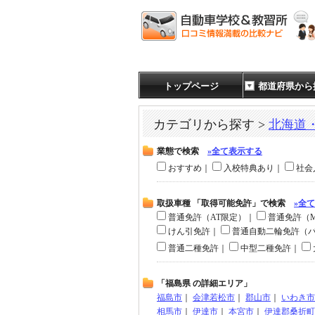
トップページ
都道府県から
カテゴリから探す >
北海道
業態で検索
»全て表示する
おすすめ｜
入校特典あり｜
社会
取扱車種 「取得可能免許」で検索
»全
普通免許（AT限定）｜
普通免許（
けん引免許｜
普通自動二輪免許（
普通二種免許｜
中型二種免許｜
「福島県 の詳細エリア」
福島市
｜
会津若松市
｜
郡山市
｜
いわき市
相馬市
｜
伊達市
｜
本宮市
｜
伊達郡桑折町