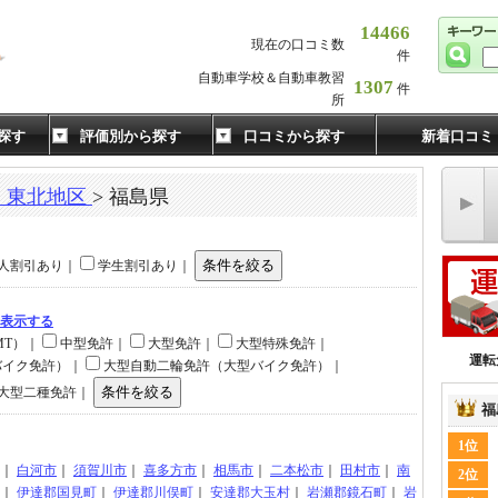
14466
現在の口コミ数
件
自動車学校＆自動車教習
1307
件
所
探す
評価別から探す
口コミから探す
新着口コミ
・東北地区
> 福島県
人割引あり｜
学生割引あり｜
て表示する
MT）｜
中型免許｜
大型免許｜
大型特殊免許｜
運転
バイク免許）｜
大型自動二輪免許（大型バイク免許）｜
大型二種免許｜
福
1位
｜
白河市
｜
須賀川市
｜
喜多方市
｜
相馬市
｜
二本松市
｜
田村市
｜
南
2位
｜
伊達郡国見町
｜
伊達郡川俣町
｜
安達郡大玉村
｜
岩瀬郡鏡石町
｜
岩