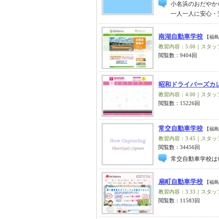
小名浜のおだやか
一人一人に安心・
南湖自動車学校
【福島
教習内容：5.00｜スタッフ
閲覧数：9404回
昭和ドライバーズカ
教習内容：4.00｜スタッフ
閲覧数：15226回
常交自動車学校
【福島
教習内容：3.45｜スタッフ
閲覧数：34456回
常交自動車学校は
扇町自動車学校
【福島
教習内容：3.33｜スタッフ
閲覧数：11583回