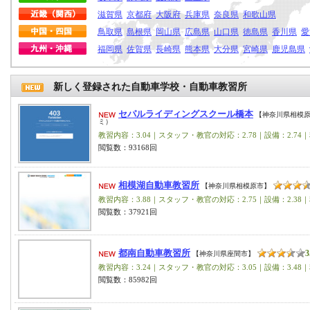
滋賀県
京都府
大阪府
兵庫県
奈良県
和歌山県
鳥取県
島根県
岡山県
広島県
山口県
徳島県
香川県
愛
福岡県
佐賀県
長崎県
熊本県
大分県
宮崎県
鹿児島県
新しく登録された自動車学校・自動車教習所
セパルライディングスクール橋本
【神奈川県相模
ミ）
教習内容：3.04｜スタッフ・教官の対応：2.78｜設備：2.74｜
閲覧数：93168回
相模湖自動車教習所
【神奈川県相模原市】
教習内容：3.88｜スタッフ・教官の対応：2.75｜設備：2.38｜
閲覧数：37921回
都南自動車教習所
3
【神奈川県座間市】
教習内容：3.24｜スタッフ・教官の対応：3.05｜設備：3.48｜
閲覧数：85982回