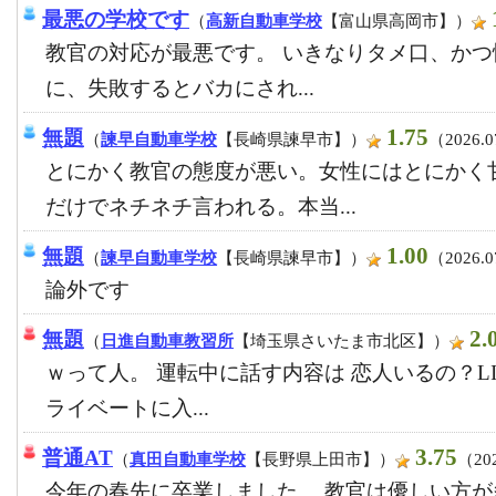
最悪の学校です
（
高新自動車学校
【富山県高岡市】）
教官の対応が最悪です。 いきなりタメ口、か
に、失敗するとバカにされ...
1.75
無題
（
諫早自動車学校
【長崎県諫早市】）
（2026.0
とにかく教官の態度が悪い。女性にはとにかく
だけでネチネチ言われる。本当...
1.00
無題
（
諫早自動車学校
【長崎県諫早市】）
（2026.0
論外です
2.
無題
（
日進自動車教習所
【埼玉県さいたま市北区】）
ｗって人。 運転中に話す内容は 恋人いるの？LI
ライベートに入...
3.75
普通AT
（
真田自動車学校
【長野県上田市】）
（202
今年の春先に卒業しました。 教官は優しい方が