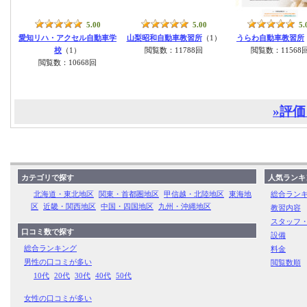
5.00
5.00
5.
愛知リハ・アクセル自動車学
山梨昭和自動車教習所
（1）
うらわ自動車教習所
校
（1）
閲覧数：11788回
閲覧数：11568
閲覧数：10668回
»評
カテゴリで探す
人気ランキ
北海道・東北地区
関東・首都圏地区
甲信越・北陸地区
東海地
総合ラン
区
近畿・関西地区
中国・四国地区
九州・沖縄地区
教習内容
スタッフ
口コミ数で探す
設備
総合ランキング
料金
男性の口コミが多い
閲覧数順
10代
20代
30代
40代
50代
女性の口コミが多い