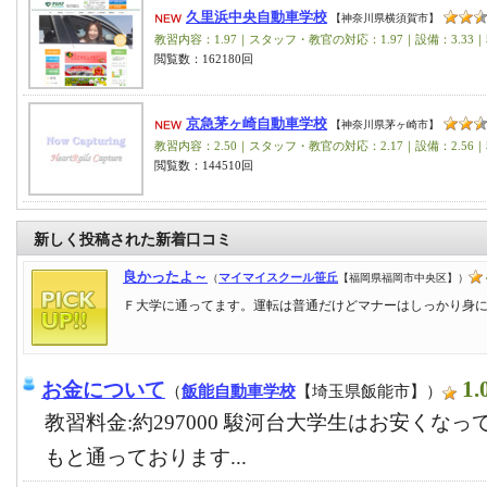
久里浜中央自動車学校
【神奈川県横須賀市】
教習内容：1.97｜スタッフ・教官の対応：1.97｜設備：3.33｜
閲覧数：162180回
京急茅ヶ崎自動車学校
【神奈川県茅ヶ崎市】
教習内容：2.50｜スタッフ・教官の対応：2.17｜設備：2.56｜
閲覧数：144510回
新しく投稿された新着口コミ
良かったよ～
（
マイマイスクール笹丘
【福岡県福岡市中央区】）
Ｆ大学に通ってます。運転は普通だけどマナーはしっかり身
1.
お金について
（
飯能自動車学校
【埼玉県飯能市】）
教習料金:約297000 駿河台大学生はお安くな
もと通っております...