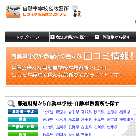
トップページ
都道府県から探す
評価別から探す
北海道
青森県
岩手県
宮城県
秋田県
山形県
福島県
茨城県
栃木県
群馬県
埼玉県
千葉県
東京都
神奈川県
新潟県
山梨県
長野県
富山県
石川県
福井県
岐阜県
静岡県
愛知県
三重県