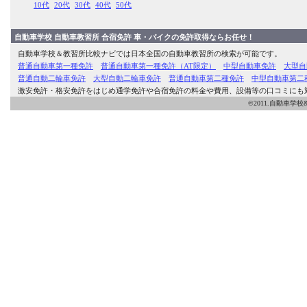
10代
20代
30代
40代
50代
自動車学校 自動車教習所 合宿免許 車・バイクの免許取得ならお任せ！
自動車学校＆教習所比較ナビでは日本全国の自動車教習所の検索が可能です。
普通自動車第一種免許
普通自動車第一種免許（AT限定）
中型自動車免許
大型自
普通自動二輪車免許
大型自動二輪車免許
普通自動車第二種免許
中型自動車第二
激安免許・格安免許をはじめ通学免許や合宿免許の料金や費用、設備等の口コミにも
©2011.自動車学校&教