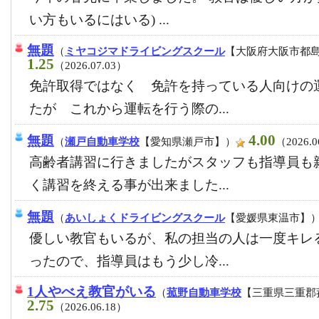
い方もいるにはいる) ...
無題
（
ミヤコジマドライビングスクール
【大阪府大阪市都
1.25
（2026.07.03）
免許取得ではなく 免許を持っている人向けの
たが これから運転を行う際の...
4.00
無題
（
瀬戸自動車学校
【愛知県瀬戸市】）
（2026.0
高齢者講習に行きましたがスタッフも指導員も
く講習を終える事が出来ました...
無題
（
あいしょくドライビングスクール
【愛媛県東温市】
優しい教官もいるが、私の担当の人は一度キレ
ったので、指導員はもう少し冷...
1人やべえ教官がいる
（
菰野自動車学校
【三重県三重郡
2.75
（2026.06.18）