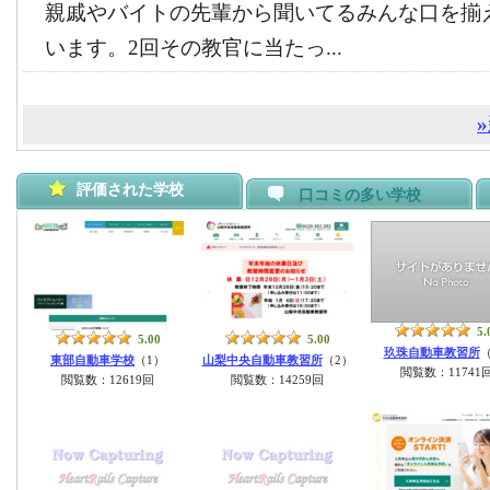
親戚やバイトの先輩から聞いてるみんな口を揃
います。2回その教官に当たっ...
評価された学校
口コミの多い学校
5.
5.00
5.00
玖珠自動車教習所
（
東部自動車学校
（1）
山梨中央自動車教習所
（2）
閲覧数：11741
閲覧数：12619回
閲覧数：14259回